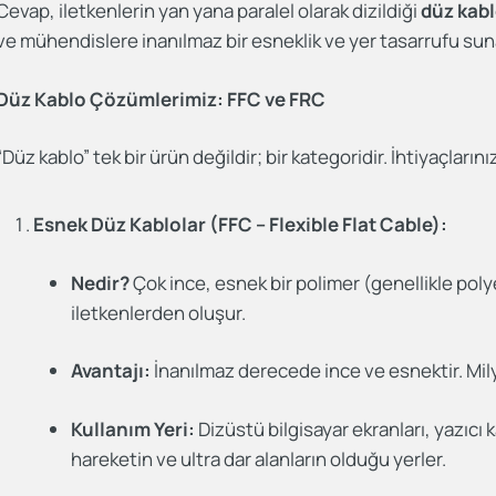
Cevap, iletkenlerin yan yana paralel olarak dizildiği
düz kab
ve mühendislere inanılmaz bir esneklik ve yer tasarrufu sun
Düz Kablo Çözümlerimiz: FFC ve FRC
“Düz kablo” tek bir ürün değildir; bir kategoridir. İhtiyaçlar
Esnek Düz Kablolar (FFC – Flexible Flat Cable):
Nedir?
Çok ince, esnek bir polimer (genellikle polye
iletkenlerden oluşur.
Avantajı:
İnanılmaz derecede ince ve esnektir. Mil
Kullanım Yeri:
Dizüstü bilgisayar ekranları, yazıcı k
hareketin ve ultra dar alanların olduğu yerler.