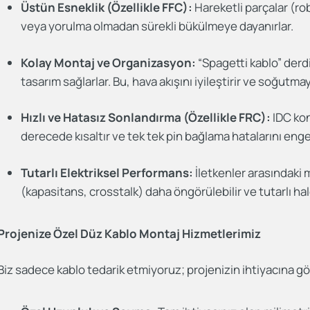
Üstün Esneklik (Özellikle FFC):
Hareketli parçalar (robo
veya yorulma olmadan sürekli bükülmeye dayanırlar.
Kolay Montaj ve Organizasyon:
“Spagetti kablo” derdi
tasarım sağlarlar. Bu, hava akışını iyileştirir ve soğutma
Hızlı ve Hatasız Sonlandırma (Özellikle FRC):
IDC kon
derecede kısaltır ve tek tek pin bağlama hatalarını enge
Tutarlı Elektriksel Performans:
İletkenler arasındaki m
(kapasitans, crosstalk) daha öngörülebilir ve tutarlı hale
Projenize Özel Düz Kablo Montaj Hizmetlerimiz
Biz sadece kablo tedarik etmiyoruz; projenizin ihtiyacına g