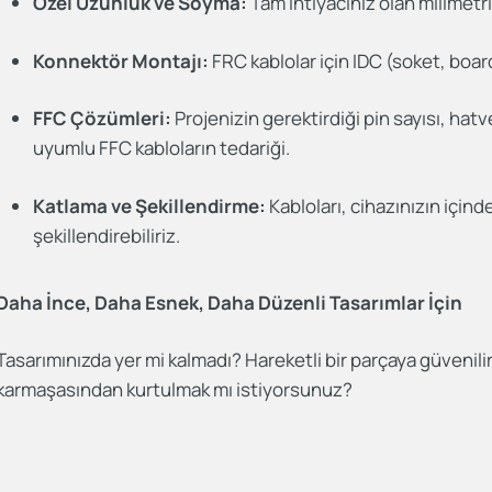
Özel Uzunluk ve Soyma:
Tam ihtiyacınız olan milimetr
Konnektör Montajı:
FRC kablolar için IDC (soket, boa
FFC Çözümleri:
Projenizin gerektirdiği pin sayısı, hat
uyumlu FFC kabloların tedariği.
Katlama ve Şekillendirme:
Kabloları, cihazınızın için
şekillendirebiliriz.
Daha İnce, Daha Esnek, Daha Düzenli Tasarımlar İçin
Tasarımınızda yer mi kalmadı? Hareketli bir parçaya güvenili
karmaşasından kurtulmak mı istiyorsunuz?