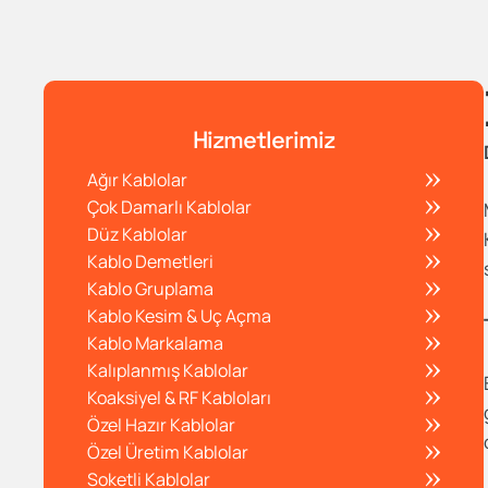
Hizmetlerimiz
Ağır Kablolar
Çok Damarlı Kablolar
Düz Kablolar
Kablo Demetleri
Kablo Gruplama
Kablo Kesim & Uç Açma
Kablo Markalama
Kalıplanmış Kablolar
Koaksiyel & RF Kabloları
Özel Hazır Kablolar
Özel Üretim Kablolar
Soketli Kablolar