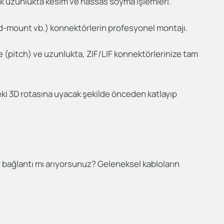
ik uzunlukta kesim ve hassas soyma işlemleri.
rd-mount vb.) konnektörlerin profesyonel montajı.
ve (pitch) ve uzunlukta, ZIF/LIF konnektörlerinize tam
deki 3D rotasına uyacak şekilde önceden katlayıp
r bağlantı mı arıyorsunuz? Geleneksel kabloların