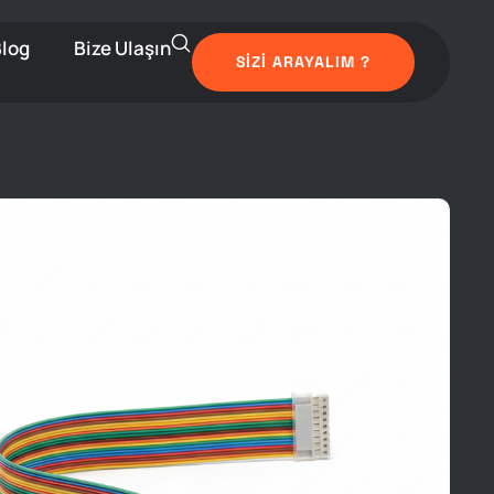
log
Bize Ulaşın
SIZI ARAYALIM ?